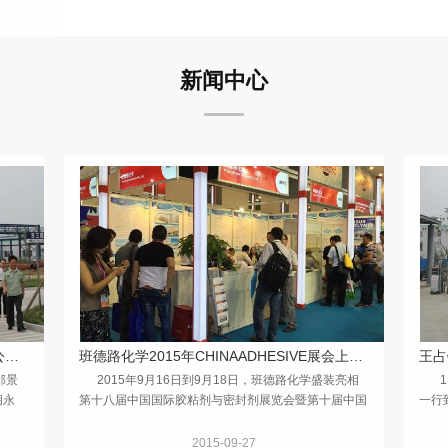
新闻中心
濮阳市市委常委、政法委书记邵景良到我公司检查指导工作
班德路化学2015年CHINAADHESIVE展会上取得圆满成功
王占
邵景
2015年9月16日到9月18日，班德路化学盛装亮相
11
胡永
第十八届中国国际胶粘剂与密封剂展览会暨第十届中国
一行
记在详
国际胶粘带与标签展览会，吸引了众多中外客商的驻足
总经
观看与咨询洽谈。 &...
同。 
2015-09-27