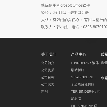
熟练使用Microsoft Office软件
经验：6个月以上进出口经验
人格：有强烈的责任心； 有团队精神的
联系人：韩小姐 电话：0393-8070100 / 
关于我们
产品中心
质
公司简介
L-BINDER®：液体
质
公司资质
增粘树脂
公司目标
STY-BINDER® ：
联
公司实力
苯乙烯改性树脂
声明
TER-BINDER®：萜
烯树脂
PIP-BINDER®: 间